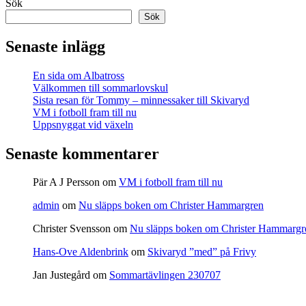
Sök
Sök
Senaste inlägg
En sida om Albatross
Välkommen till sommarlovskul
Sista resan för Tommy – minnessaker till Skivaryd
VM i fotboll fram till nu
Uppsnyggat vid växeln
Senaste kommentarer
Pär A J Persson
om
VM i fotboll fram till nu
admin
om
Nu släpps boken om Christer Hammargren
Christer Svensson
om
Nu släpps boken om Christer Hammargr
Hans-Ove Aldenbrink
om
Skivaryd ”med” på Frivy
Jan Justegård
om
Sommartävlingen 230707