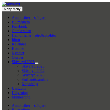
Hoppa
till
Meny
Meny
innehåll
Annonsörer – stödjare
Bli medlem
Facebook
Gamla sidan
Hall of fame – idrottsprofiler
Idrott
Kalender
Kontakt
Nyheter
Om oss
Skivaryd 2026
Visa
Skivaryd 2025
undermeny
Skivaryd 2024
Skivaryd 2023
Smålandssamlare
Köpa/sälja
Ungdom
Uthyrning
Minnesfond
Annonsörer – stödjare
Bli medlem