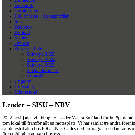
Facebook
Gamla sidan
Hall of fame – idrottsprofiler
Idrott
Kalender
Kontakt
Nyheter
Om oss
Skivaryd 2026
Skivaryd 2025
Skivaryd 2024
Skivaryd 2023
Smålandssamlare
Köpa/sälja
Ungdom
Uthyrning
Minnesfond
Leader – SISU – NBV
2022 beviljades vi bidrag av Leader Västra Småland för inköp av möbl
tom lokal till framför allt en mötesplats. Vi har samlat tre andra fö
samlingslokalen hos IOGT-NTO lades ned för några år sedan fanns inte
flera möjlighet att vara hos oss.