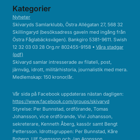
Kategorier
Nyheter
Skivaryds Samlarklubb, Östra Allégatan 27, 568 32
Skillingaryd (besöksadress gaveln med ingång från
Östra Fåglabäcksvägen). Bankgiro 5381-9611. Swish
12 32 03 03 28 Org.nr 802455-9158 •
Våra stadgar
(pdf)
Skivaryd samlar intresserade av filateli, post,
järnväg, idrott, militärhistoria, journalistik med mera.
Medlemskap: 150 kronor/år.
Vår sida på Facebook uppdateras nästan dagligen:
https://www.facebook.com/groups/skivaryd
Styrelse: Per Bunnstad, ordförande, Tomas
Johansson, vice ordförande, Vivi Johansson,
sekreterare, Kenneth Åberg, kassör samt Bengt
Pettersson. Idrottsgruppen: Per Bunnstad, Kåre
Boberg, Ulf Svensson och Jan Aronsson.