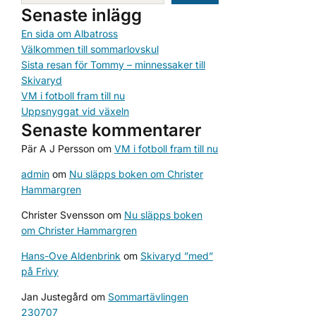
Senaste inlägg
En sida om Albatross
Välkommen till sommarlovskul
Sista resan för Tommy – minnessaker till
Skivaryd
VM i fotboll fram till nu
Uppsnyggat vid växeln
Senaste kommentarer
Pär A J Persson
om
VM i fotboll fram till nu
admin
om
Nu släpps boken om Christer
Hammargren
Christer Svensson
om
Nu släpps boken
om Christer Hammargren
Hans-Ove Aldenbrink
om
Skivaryd ”med”
på Frivy
Jan Justegård
om
Sommartävlingen
230707