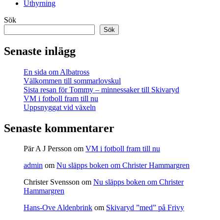
Uthyrning
Sök
Sök
Senaste inlägg
En sida om Albatross
Välkommen till sommarlovskul
Sista resan för Tommy – minnessaker till Skivaryd
VM i fotboll fram till nu
Uppsnyggat vid växeln
Senaste kommentarer
Pär A J Persson
om
VM i fotboll fram till nu
admin
om
Nu släpps boken om Christer Hammargren
Christer Svensson
om
Nu släpps boken om Christer
Hammargren
Hans-Ove Aldenbrink
om
Skivaryd ”med” på Frivy