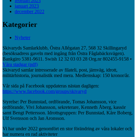
februari 2023
januari 2023
december 2022
Kategorier
Nyheter
Skivaryds Samlarklubb, Östra Allégatan 27, 568 32 Skillingaryd
(besöksadress gaveln med ingång från Östra Fåglabäcksvägen).
Bankgiro 5381-9611. Swish 12 32 03 03 28 Org.nr 802455-9158 •
Våra stadgar (pdf)
Skivaryd samlar intresserade av filateli, post, järnväg, idrott,
militärhistoria, journalistik med mera. Medlemskap: 150 kronor/år.
Vår sida på Facebook uppdateras nästan dagligen:
https://www.facebook.com/groups/skivaryd
Styrelse: Per Bunnstad, ordförande, Tomas Johansson, vice
ordförande, Vivi Johansson, sekreterare, Kenneth Åberg, kassör
samt Bengt Pettersson. Idrottsgruppen: Per Bunnstad, Kåre Boberg,
Ulf Svensson och Jan Aronsson.
Vi har under 2022 genomfört en stor förändring av våra lokaler och
har numera en rad aktiviteter