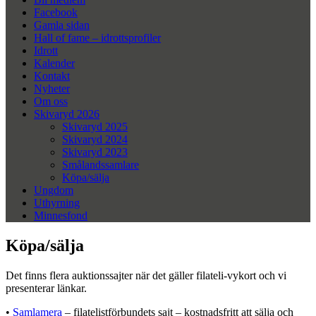
Facebook
Gamla sidan
Hall of fame – idrottsprofiler
Idrott
Kalender
Kontakt
Nyheter
Om oss
Skivaryd 2026
Skivaryd 2025
Skivaryd 2024
Skivaryd 2023
Smålandssamlare
Köpa/sälja
Ungdom
Uthyrning
Minnesfond
Köpa/sälja
Det finns flera auktionssajter när det gäller filateli-vykort och vi
presenterar länkar.
•
Samlamera
– filatelistförbundets sajt – kostnadsfritt att sälja och