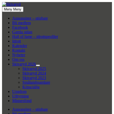
Hoppa
till
Meny
Meny
innehåll
Annonsörer – stödjare
Bli medlem
Facebook
Gamla sidan
Hall of fame – idrottsprofiler
Idrott
Kalender
Kontakt
Nyheter
Om oss
Skivaryd 2026
Visa
Skivaryd 2025
undermeny
Skivaryd 2024
Skivaryd 2023
Smålandssamlare
Köpa/sälja
Ungdom
Uthyrning
Minnesfond
Annonsörer – stödjare
Bli medlem