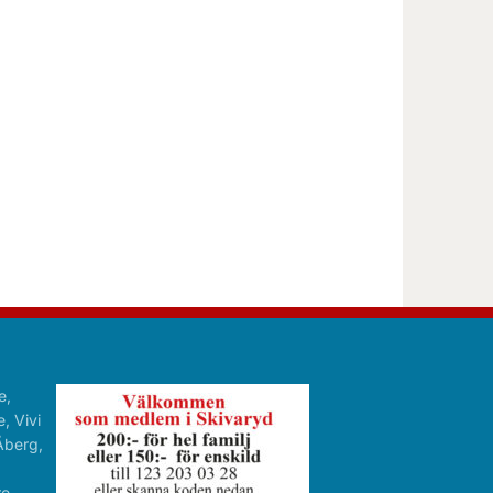
e,
, Vivi
Åberg,
re