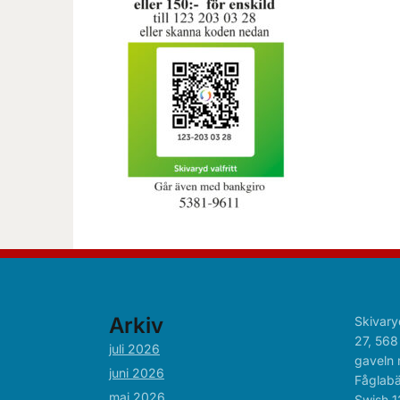
Arkiv
Skivary
27, 568
juli 2026
gaveln 
juni 2026
Fåglabä
maj 2026
Swish 1