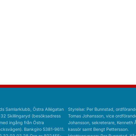
ds Samlarklubb, Östra Allégatan
Styrelse: Per Bunnstad, ordförand
 32 Skillingaryd (besöksadress
Tomas Johansson, vice ordförande
med ingång från Östra
Johansson, sekreterare, Kenneth 
cksvägen). Bankgiro 5381-9611.
kassör samt Bengt Pettersson.
2 32 03 03 28 Org.nr 802455-
Idrottsgruppen: Per Bunnstad, Kå