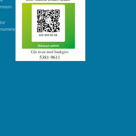
nsson.
tor
r numera