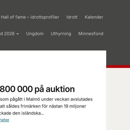
Hall of fame – idrottsprofiler
Idrott
Kalender
yd 2026
Ungdom
Uthyrning
Minnesfond
r 800 000 på auktion
n som pågått i Malmö under veckan avslutades
alt såldes frimärken för nästan 19 miljoner
ckade den isländska...
heter