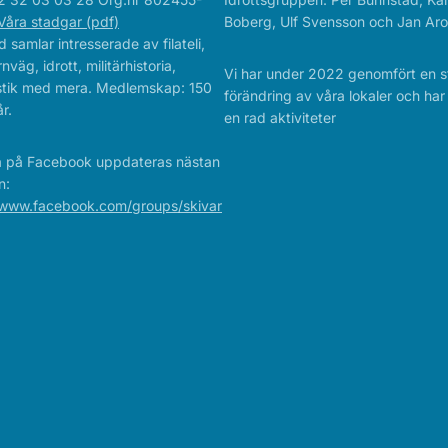
Våra stadgar (pdf)
Boberg, Ulf Svensson och Jan Aro
 samlar intresserade av filateli,
rnväg, idrott, militärhistoria,
Vi har under 2022 genomfört en s
istik med mera. Medlemskap: 150
förändring av våra lokaler och ha
r.
en rad aktiviteter
a på Facebook uppdateras nästan
n:
/www.facebook.com/groups/skivar