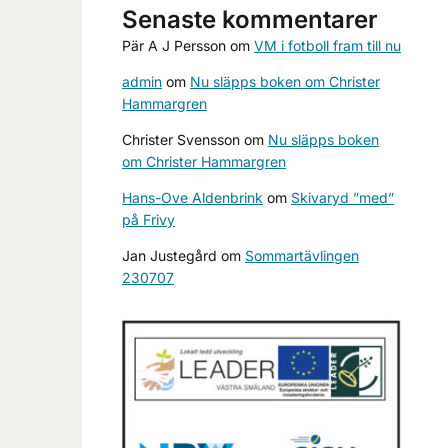
Senaste kommentarer
Pär A J Persson
om
VM i fotboll fram till nu
admin
om
Nu släpps boken om Christer
Hammargren
Christer Svensson
om
Nu släpps boken
om Christer Hammargren
Hans-Ove Aldenbrink
om
Skivaryd ”med”
på Frivy
Jan Justegård
om
Sommartävlingen
230707