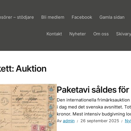
sörer – stödjare
Bli medlem
Facebook
Gamla sidan
Kontakt
Nyheter
Om oss
Skivar
kett:
Auktion
Paketavi såldes fö
Den internationella frimärksauktio
i dag med det svenska avsnittet. Tot
kronor. Mest intensiv budgivning lo
Av
admin
26 september 2025
Ny