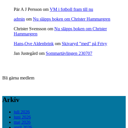
Pär A J Persson
om
VM i fotboll fram till nu
admin
om
Nu släpps boken om Christer Hammargren
Christer Svensson
om
Nu släpps boken om Christer
Hammargren
Hans-Ove Aldenbrink
om
Skivaryd ”med” på Frivy
Jan Justegård
om
Sommartävlingen 230707
Bli gärna medlem
Arkiv
juli 2026
juni 2026
maj 2026
april 2026