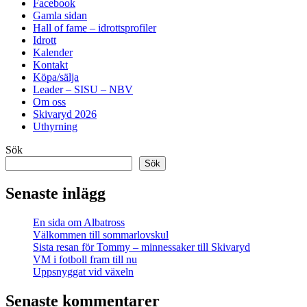
Facebook
Gamla sidan
Hall of fame – idrottsprofiler
Idrott
Kalender
Kontakt
Köpa/sälja
Leader – SISU – NBV
Om oss
Skivaryd 2026
Uthyrning
Sök
Sök
Senaste inlägg
En sida om Albatross
Välkommen till sommarlovskul
Sista resan för Tommy – minnessaker till Skivaryd
VM i fotboll fram till nu
Uppsnyggat vid växeln
Senaste kommentarer