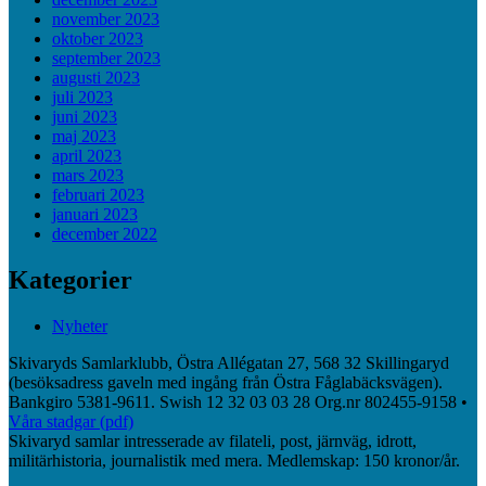
november 2023
oktober 2023
september 2023
augusti 2023
juli 2023
juni 2023
maj 2023
april 2023
mars 2023
februari 2023
januari 2023
december 2022
Kategorier
Nyheter
Skivaryds Samlarklubb, Östra Allégatan 27, 568 32 Skillingaryd
(besöksadress gaveln med ingång från Östra Fåglabäcksvägen).
Bankgiro 5381-9611. Swish 12 32 03 03 28 Org.nr 802455-9158 •
Våra stadgar (pdf)
Skivaryd samlar intresserade av filateli, post, järnväg, idrott,
militärhistoria, journalistik med mera. Medlemskap: 150 kronor/år.