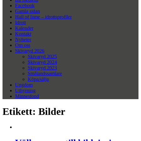
Facebook
Gamla sidan
Hall of fame – idrottsprofiler
Idrott
Kalender
Kontakt
Nyheter
Om oss
Skivaryd 2026
Skivaryd 2025
Skivaryd 2024
Skivaryd 2023
Smålandssamlare
Köpa/sälja
Ungdom
Uthyrning
Minnesfond
Etikett:
Bilder