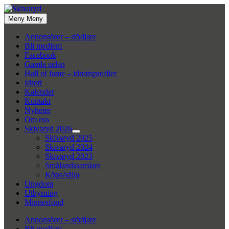
Hoppa
till
Meny
Meny
innehåll
Annonsörer – stödjare
Bli medlem
Facebook
Gamla sidan
Hall of fame – idrottsprofiler
Idrott
Kalender
Kontakt
Nyheter
Om oss
Skivaryd 2026
Visa
Skivaryd 2025
undermeny
Skivaryd 2024
Skivaryd 2023
Smålandssamlare
Köpa/sälja
Ungdom
Uthyrning
Minnesfond
Annonsörer – stödjare
Bli medlem