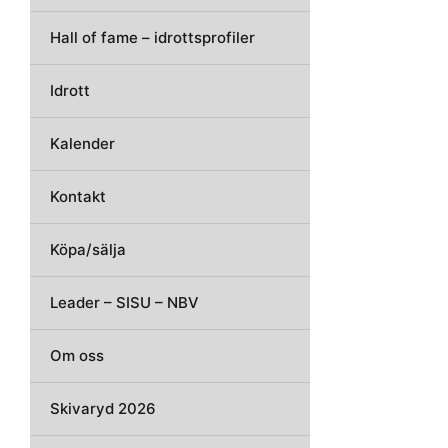
Hall of fame – idrottsprofiler
Idrott
Kalender
Kontakt
Köpa/sälja
Leader – SISU – NBV
Om oss
Skivaryd 2026