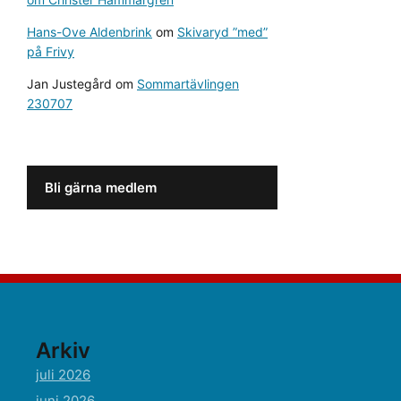
Hans-Ove Aldenbrink
om
Skivaryd ”med”
på Frivy
Jan Justegård
om
Sommartävlingen
230707
Bli gärna medlem
Arkiv
juli 2026
juni 2026