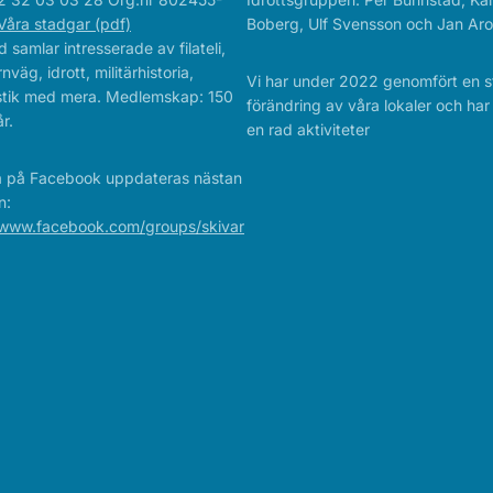
Våra stadgar (pdf)
Boberg, Ulf Svensson och Jan Aro
 samlar intresserade av filateli,
rnväg, idrott, militärhistoria,
Vi har under 2022 genomfört en s
istik med mera. Medlemskap: 150
förändring av våra lokaler och ha
r.
en rad aktiviteter
a på Facebook uppdateras nästan
n:
/www.facebook.com/groups/skivar