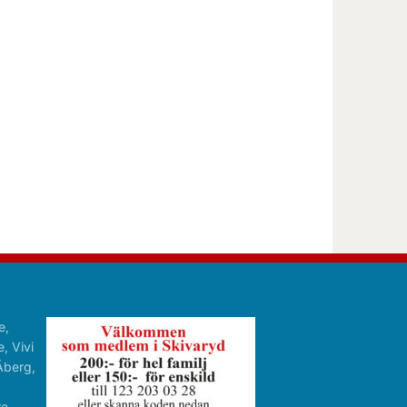
e,
, Vivi
Åberg,
re