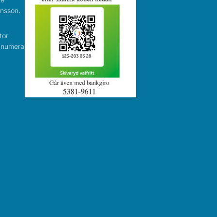
nsson.
tor
r numera