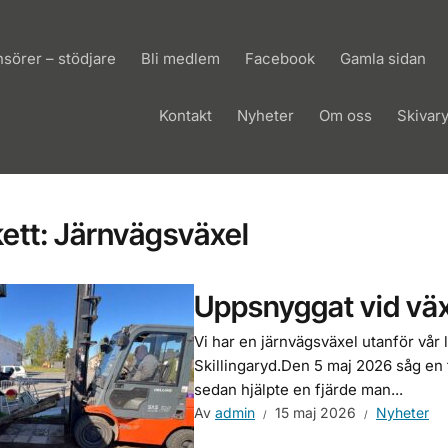
sörer – stödjare
Bli medlem
Facebook
Gamla sidan
Kontakt
Nyheter
Om oss
Skivar
kett:
Järnvägsväxel
Uppsnyggat vid vä
Vi har en järnvägsväxel utanför vår
Skillingaryd.Den 5 maj 2026 såg en tr
sedan hjälpte en fjärde man...
Av
admin
15 maj 2026
Nyheter