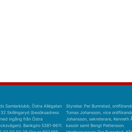
ds Samlarklubb, Östra Allégatan
Styrelse: Per Bunnstad, ordförand
 32 Skillingaryd (besöksadress
Tomas Johansson, vice ordförande
med ingång från Östra
Johansson, sekreterare, Kenneth 
cksvägen). Bankgiro 5381-9611.
kassör samt Bengt Pettersson.
2 32 03 03 28 Org.nr 802455-
Idrottsgruppen: Per Bunnstad, Kå