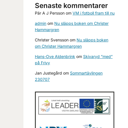
Senaste kommentarer
Pär A J Persson
om
VM i fotboll fram till nu
admin
om
Nu släpps boken om Christer
Hammargren
Christer Svensson
om
Nu släpps boken
om Christer Hammargren
Hans-Ove Aldenbrink
om
Skivaryd ”med”
på Frivy
Jan Justegård
om
Sommartävlingen
230707