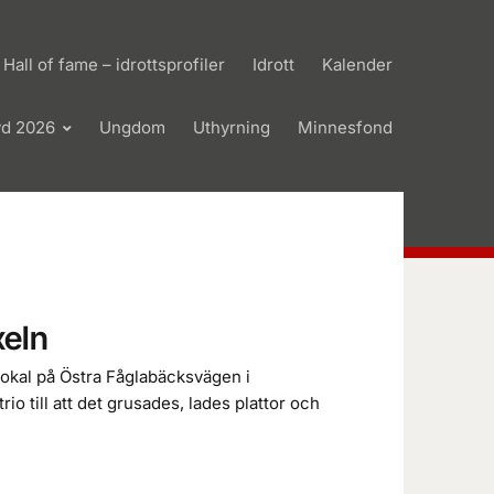
Hall of fame – idrottsprofiler
Idrott
Kalender
yd 2026
Ungdom
Uthyrning
Minnesfond
xeln
 lokal på Östra Fåglabäcksvägen i
io till att det grusades, lades plattor och