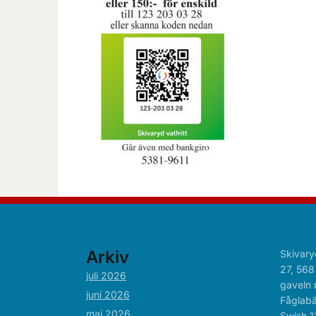
Arkiv
Skivary
27, 568
juli 2026
gaveln 
juni 2026
Fåglabä
maj 2026
Swish 1