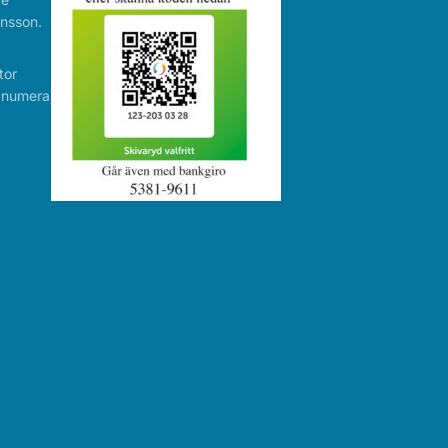
nsson.
tor
r numera