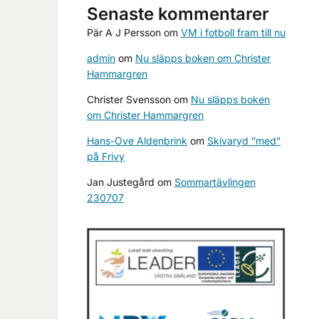
Senaste kommentarer
Pär A J Persson
om
VM i fotboll fram till nu
admin
om
Nu släpps boken om Christer
Hammargren
Christer Svensson
om
Nu släpps boken
om Christer Hammargren
Hans-Ove Aldenbrink
om
Skivaryd ”med”
på Frivy
Jan Justegård
om
Sommartävlingen
230707