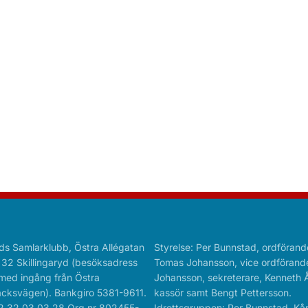
ds Samlarklubb, Östra Allégatan
Styrelse: Per Bunnstad, ordförand
 32 Skillingaryd (besöksadress
Tomas Johansson, vice ordförande
med ingång från Östra
Johansson, sekreterare, Kenneth 
cksvägen). Bankgiro 5381-9611.
kassör samt Bengt Pettersson.
2 32 03 03 28 Org.nr 802455-
Idrottsgruppen: Per Bunnstad, Kå