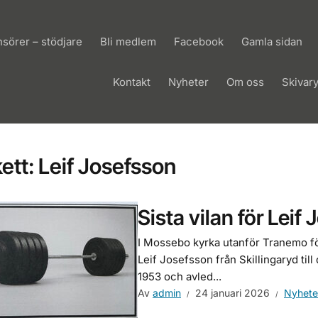
sörer – stödjare
Bli medlem
Facebook
Gamla sidan
Kontakt
Nyheter
Om oss
Skivar
kett:
Leif Josefsson
Sista vilan för Leif
I Mossebo kyrka utanför Tranemo fö
Leif Josefsson från Skillingaryd til
1953 och avled...
Av
admin
24 januari 2026
Nyhete