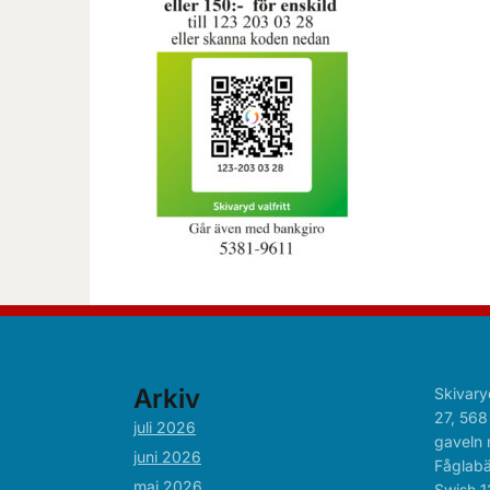
Arkiv
Skivary
27, 568
juli 2026
gaveln 
juni 2026
Fåglabä
maj 2026
Swish 1