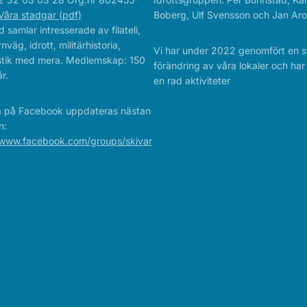
Våra stadgar (pdf)
Boberg, Ulf Svensson och Jan Aro
 samlar intresserade av filateli,
rnväg, idrott, militärhistoria,
Vi har under 2022 genomfört en s
istik med mera. Medlemskap: 150
förändring av våra lokaler och ha
r.
en rad aktiviteter
a på Facebook uppdateras nästan
n:
/www.facebook.com/groups/skivar