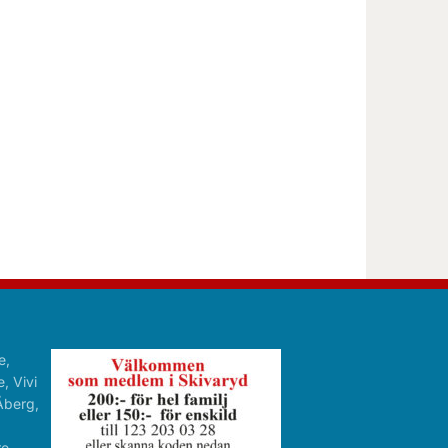
e,
, Vivi
Åberg,
re