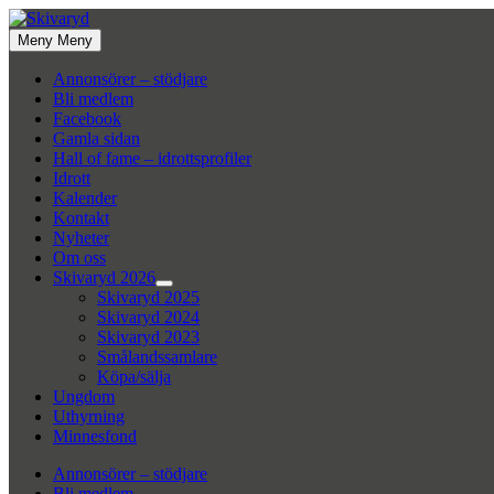
Hoppa
till
Meny
Meny
innehåll
Annonsörer – stödjare
Bli medlem
Facebook
Gamla sidan
Hall of fame – idrottsprofiler
Idrott
Kalender
Kontakt
Nyheter
Om oss
Skivaryd 2026
Visa
Skivaryd 2025
undermeny
Skivaryd 2024
Skivaryd 2023
Smålandssamlare
Köpa/sälja
Ungdom
Uthyrning
Minnesfond
Annonsörer – stödjare
Bli medlem