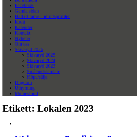
Facebook
Gamla sidan
Hall of fame – idrottsprofiler
Idrott
Kalender
Kontakt
Nyheter
Om oss
Skivaryd 2026
Skivaryd 2025
Skivaryd 2024
Skivaryd 2023
Smålandssamlare
Köpa/sälja
Ungdom
Uthyrning
Minnesfond
Etikett:
Lokalen 2023