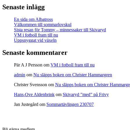
Senaste inlägg
En sida om Albatross
Välkommen till sommarlovskul
Sista resan för Tommy – minnessaker till Skivaryd
VM i fotboll fram till nu
Uppsnyggat vid växeln
Senaste kommentarer
Pär A J Persson
om
VM i fotboll fram till nu
admin
om
Nu släpps boken om Christer Hammargren
Christer Svensson
om
Nu släpps boken om Christer Hammargr
Hans-Ove Aldenbrink
om
Skivaryd ”med” på Frivy
Jan Justegård
om
Sommartävlingen 230707
Bli gärna medlem