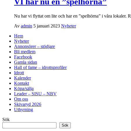
VI har nu en ”spelhörna”
Nu har vi flyttat om lite och har en ”spelhörna” i våra lokaler. Rä
Av
admin
5 januari 2023
Nyheter
Hem
Nyheter
Annonsörer – stödjare
Bli medlem
Facebook
Gamla sidan
Hall of fame – idrottsprofiler
Idrott
Kalender
Kontakt
Köpa/sälja
Leader – SISU – NBV
Om oss
Skivaryd 2026
Uthyrning
Sök
Sök