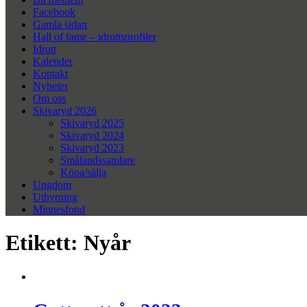
Facebook
Gamla sidan
Hall of fame – idrottsprofiler
Idrott
Kalender
Kontakt
Nyheter
Om oss
Skivaryd 2026
Skivaryd 2025
Skivaryd 2024
Skivaryd 2023
Smålandssamlare
Köpa/sälja
Ungdom
Uthyrning
Minnesfond
Etikett:
Nyår