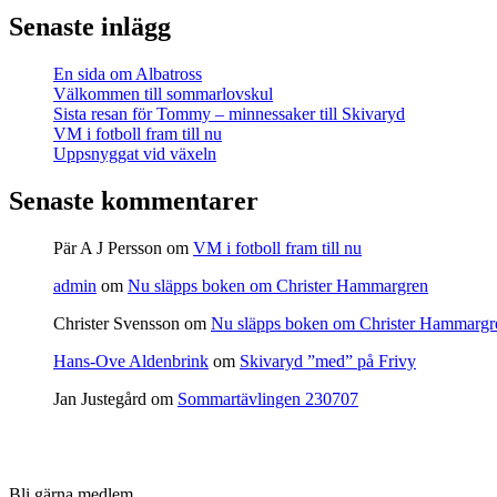
Senaste inlägg
En sida om Albatross
Välkommen till sommarlovskul
Sista resan för Tommy – minnessaker till Skivaryd
VM i fotboll fram till nu
Uppsnyggat vid växeln
Senaste kommentarer
Pär A J Persson
om
VM i fotboll fram till nu
admin
om
Nu släpps boken om Christer Hammargren
Christer Svensson
om
Nu släpps boken om Christer Hammargr
Hans-Ove Aldenbrink
om
Skivaryd ”med” på Frivy
Jan Justegård
om
Sommartävlingen 230707
Bli gärna medlem