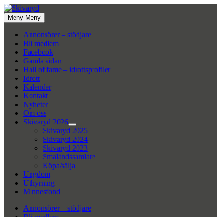
Hoppa
till
Meny
Meny
innehåll
Annonsörer – stödjare
Bli medlem
Facebook
Gamla sidan
Hall of fame – idrottsprofiler
Idrott
Kalender
Kontakt
Nyheter
Om oss
Skivaryd 2026
Visa
Skivaryd 2025
undermeny
Skivaryd 2024
Skivaryd 2023
Smålandssamlare
Köpa/sälja
Ungdom
Uthyrning
Minnesfond
Annonsörer – stödjare
Bli medlem