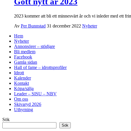
Gott nytt år 2023
2023 kommer att bli ett minnesvärt år och vi inleder med ett fr
Av
Per Bunnstad
31 december 2022
Nyheter
Hem
Nyheter
Annonsörer – stödjare
Bli medlem
Facebook
Gamla sidan
Hall of fame – idrottsprofiler
Idrott
Kalender
Kontakt
Köpa/sälja
Leader – SISU – NBV
Om oss
Skivaryd 2026
Uthyrning
Sök
Sök