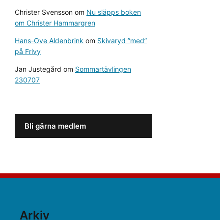
Christer Svensson
om
Nu släpps boken
om Christer Hammargren
Hans-Ove Aldenbrink
om
Skivaryd ”med”
på Frivy
Jan Justegård
om
Sommartävlingen
230707
Bli gärna medlem
Arkiv