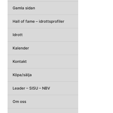
Gamla sidan
Hall of fame – idrottsprofiler
Idrott
Kalender
Kontakt
Köpa/sälja
Leader – SISU – NBV
Om oss