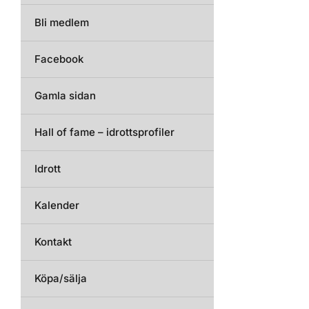
Bli medlem
Facebook
Gamla sidan
Hall of fame – idrottsprofiler
Idrott
Kalender
Kontakt
Köpa/sälja