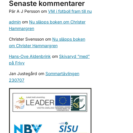
Senaste kommentarer
Pär A J Persson
om
VM i fotboll fram till nu
admin
om
Nu släpps boken om Christer
Hammargren
Christer Svensson
om
Nu släpps boken
om Christer Hammargren
Hans-Ove Aldenbrink
om
Skivaryd ”med”
på Frivy
Jan Justegård
om
Sommartävlingen
230707