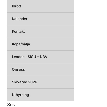
Idrott
Kalender
Kontakt
Köpa/sälja
Leader – SISU – NBV
Om oss
Skivaryd 2026
Uthyrning
Sök