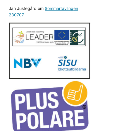
Jan Justegård
om
Sommartävlingen
230707