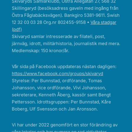
Skivaryds Samlarklubb, Östra Allégatan 27, 568 32
Skillingaryd (besöksadress gaveln med ingång från
Östra Fåglabäcksvägen). Bankgiro 5381-9611. Swish
12 32 03 03 28 Org.nr 802455-9158 •
Våra stadgar
(pdf)
Skivaryd samlar intresserade av filateli, post,
järnväg, idrott, militärhistoria, journalistik med mera.
Medlemskap: 150 kronor/år.
Vår sida på Facebook uppdateras nästan dagligen:
https://www.facebook.com/groups/skivaryd
Styrelse: Per Bunnstad, ordförande, Tomas
Johansson, vice ordförande, Vivi Johansson,
sekreterare, Kenneth Åberg, kassör samt Bengt
Pettersson. Idrottsgruppen: Per Bunnstad, Kåre
Boberg, Ulf Svensson och Jan Aronsson.
Vi har under 2022 genomfört en stor förändring av
våra lokaler och har numera en rad aktiviteter