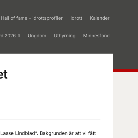
Hall of fame – idrottsprofiler
Idrott
Kalender
yd 2026
Ungdom
Uthyrning
Minnesfond
et
d Lasse Lindblad”. Bakgrunden är att vi fått