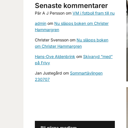
Senaste kommentarer
Pär A J Persson
om
VM i fotboll fram till nu
admin
om
Nu släpps boken om Christer
Hammargren
Christer Svensson
om
Nu släpps boken
om Christer Hammargren
Hans-Ove Aldenbrink
om
Skivaryd ”med”
på Frivy
Jan Justegård
om
Sommartävlingen
230707
Bli gärna medlem