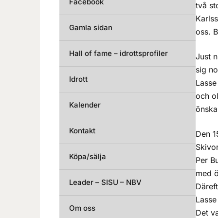
Facebook
två s
Karls
Gamla sidan
oss. B
Hall of fame – idrottsprofiler
Just n
sig no
Idrott
Lasse 
och ol
Kalender
önska
Kontakt
Den 15
Skivor
Köpa/sälja
Per B
med ö
Leader – SISU – NBV
Däreft
Lasse
Om oss
Det va