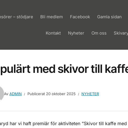
sörer – stödjare
Bli medlem
Facebook
Gamla sidan
Kontakt
Nyheter
Om oss
Skivar
pulärt med skivor till kaff
Av
ADMIN
Publicerat
20 oktober 2025
NYHETER
aryd har vi haft premiär för aktiviteten ”Skivor till kaffe me