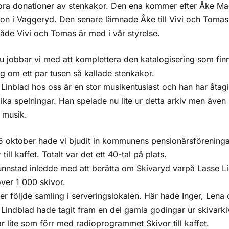
tora donationer av stenkakor. Den ena kommer efter Åke 
son i Vaggeryd. Den senare lämnade Åke till Vivi och Tomas
åde Vivi och Tomas är med i vår styrelse.
u jobbar vi med att komplettera den katalogisering som fin
g om ett par tusen så kallade stenkakor.
Linblad hos oss är en stor musikentusiast och han har åtagit
ika spelningar. Han spelade nu lite ur detta arkiv men även 
 musik.
 oktober hade vi bjudit in kommunens pensionärsföreningar 
 till kaffet. Totalt var det ett 40-tal på plats.
unnstad inledde med att berätta om Skivaryd varpå Lasse L
ver 1 000 skivor.
er följde samling i serveringslokalen. Här hade Inger, Lena o
 Lindblad hade tagit fram en del gamla godingar ur skivark
r lite som förr med radioprogrammet Skivor till kaffet.