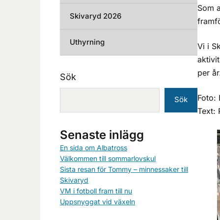
Som a
Skivaryd 2026
framfö
Uthyrning
Vi i 
aktivi
per år
Sök
Foto:
Sök
Text:
Senaste inlägg
En sida om Albatross
Välkommen till sommarlovskul
Sista resan för Tommy – minnessaker till
Skivaryd
VM i fotboll fram till nu
Uppsnyggat vid växeln