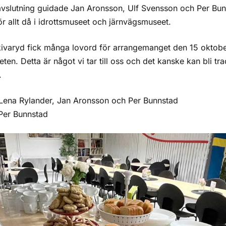
vslutning guidade Jan Aronsson, Ulf Svensson och Per Bunn
r allt då i idrottsmuseet och järnvägsmuseet.
Skivaryd fick många lovord för arrangemanget den 15 okto
teten. Detta är något vi tar till oss och det kanske kan bli tr
.
 Lena Rylander, Jan Aronsson och Per Bunnstad
 Per Bunnstad