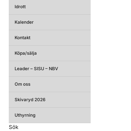
Idrott
Kalender
Kontakt
Köpa/sälja
Leader – SISU – NBV
Om oss
Skivaryd 2026
Uthyrning
Sök