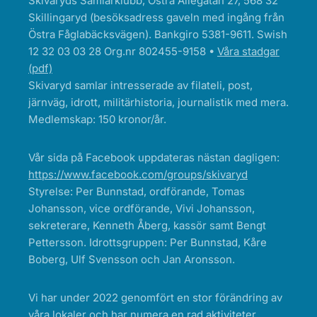
Skivaryds Samlarklubb, Östra Allégatan 27, 568 32
Skillingaryd (besöksadress gaveln med ingång från
Östra Fåglabäcksvägen). Bankgiro 5381-9611. Swish
12 32 03 03 28 Org.nr 802455-9158 •
Våra stadgar
(pdf)
Skivaryd samlar intresserade av filateli, post,
järnväg, idrott, militärhistoria, journalistik med mera.
Medlemskap: 150 kronor/år.
Vår sida på Facebook uppdateras nästan dagligen:
https://www.facebook.com/groups/skivaryd
Styrelse: Per Bunnstad, ordförande, Tomas
Johansson, vice ordförande, Vivi Johansson,
sekreterare, Kenneth Åberg, kassör samt Bengt
Pettersson. Idrottsgruppen: Per Bunnstad, Kåre
Boberg, Ulf Svensson och Jan Aronsson.
Vi har under 2022 genomfört en stor förändring av
våra lokaler och har numera en rad aktiviteter