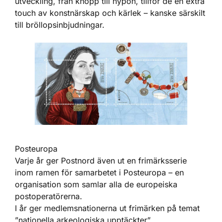
utveckling, från knopp till nypon, tillför de en extra
touch av konstnärskap och kärlek – kanske särskilt
till bröllopsinbjudningar.
Posteuropa
Varje år ger Postnord även ut en frimärksserie
inom ramen för samarbetet i Posteuropa – en
organisation som samlar alla de europeiska
postoperatörerna.
I år ger medlemsnationerna ut frimärken på temat
”nationella arkeologiska upptäckter”.