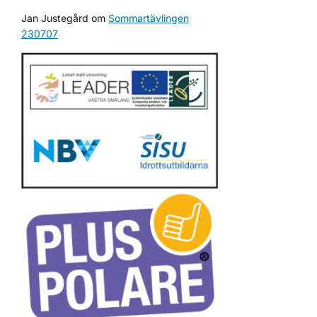
Jan Justegård
om
Sommartävlingen
230707