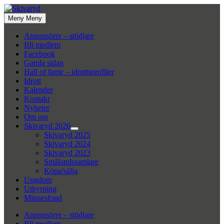
Hoppa
till
Meny
Meny
innehåll
Annonsörer – stödjare
Bli medlem
Facebook
Gamla sidan
Hall of fame – idrottsprofiler
Idrott
Kalender
Kontakt
Nyheter
Om oss
Skivaryd 2026
Visa
Skivaryd 2025
undermeny
Skivaryd 2024
Skivaryd 2023
Smålandssamlare
Köpa/sälja
Ungdom
Uthyrning
Minnesfond
Annonsörer – stödjare
Bli medlem