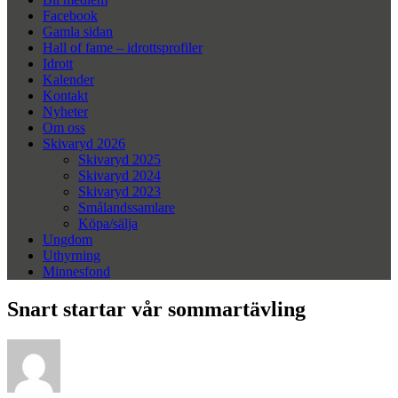
Facebook
Gamla sidan
Hall of fame – idrottsprofiler
Idrott
Kalender
Kontakt
Nyheter
Om oss
Skivaryd 2026
Skivaryd 2025
Skivaryd 2024
Skivaryd 2023
Smålandssamlare
Köpa/sälja
Ungdom
Uthyrning
Minnesfond
Snart startar vår sommartävling