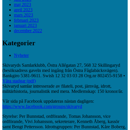
maj 2023
april 2023
mars 2023
februari 2023
januari 2023
december 2022
Kategorier
Nyheter
Skivaryds Samlarklubb, Östra Allégatan 27, 568 32 Skillingaryd
(besöksadress gaveln med ingång från Östra Fåglabäcksvägen).
Bankgiro 5381-9611. Swish 12 32 03 03 28 Org.nr 802455-9158 •
Våra stadgar (pdf)
Skivaryd samlar intresserade av filateli, post, järnväg, idrott,
militärhistoria, journalistik med mera. Medlemskap: 150 kronor/år.
Vår sida på Facebook uppdateras nästan dagligen:
https://www.facebook.com/groups/skivaryd
Styrelse: Per Bunnstad, ordförande, Tomas Johansson, vice
ordförande, Vivi Johansson, sekreterare, Kenneth Åberg, kassör
samt Bengt Pettersson. Idrottsgruppen: Per Bunnstad, Kåre Boberg,