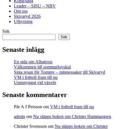
Köpa/sälja
Leader – SISU – NBV
Om oss
Skivaryd 2026
Uthyrning
Sök
Sök
Senaste inlägg
En sida om Albatross
Välkommen till sommarlovskul
Sista resan för Tommy – minnessaker till Skivaryd
VM i fotboll fram till nu
Uppsnyggat vid växeln
Senaste kommentarer
Pär A J Persson
om
VM i fotboll fram till nu
admin
om
Nu släpps boken om Christer Hammargren
Christer Svensson
om
Nu släpps boken om Christer