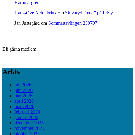
Hammargren
Hans-Ove Aldenbrink
om
Skivaryd ”med” på Frivy
Jan Justegård
om
Sommartävlingen 230707
Bli gärna medlem
Arkiv
juli 2026
juni 2026
maj 2026
april 2026
mars 2026
februari 2026
januari 2026
december 2025
november 2025
oktober 2025