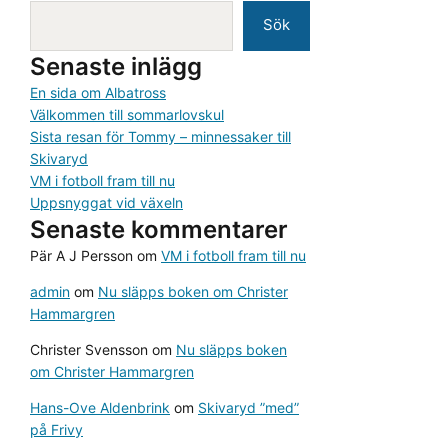
Sök
Senaste inlägg
En sida om Albatross
Välkommen till sommarlovskul
Sista resan för Tommy – minnessaker till
Skivaryd
VM i fotboll fram till nu
Uppsnyggat vid växeln
Senaste kommentarer
Pär A J Persson
om
VM i fotboll fram till nu
admin
om
Nu släpps boken om Christer
Hammargren
Christer Svensson
om
Nu släpps boken
om Christer Hammargren
Hans-Ove Aldenbrink
om
Skivaryd ”med”
på Frivy