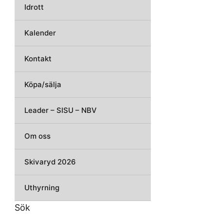
Idrott
Kalender
Kontakt
Köpa/sälja
Leader – SISU – NBV
Om oss
Skivaryd 2026
Uthyrning
Sök