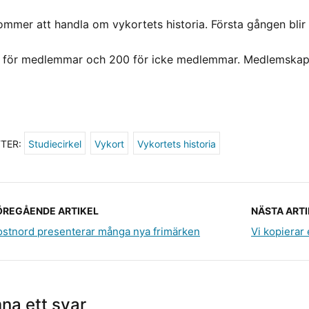
ommer att handla om vykortets historia. Första gången blir
s för medlemmar och 200 för icke medlemmar. Medlemskape
TTER:
Studiecirkel
Vykort
Vykortets historia
ÖREGÅENDE ARTIKEL
NÄSTA ARTI
ostnord presenterar många nya frimärken
Vi kopierar 
na ett svar