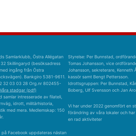
ds Samlarklubb, Östra Allégatan
Styrelse: Per Bunnstad, ordförand
 32 Skillingaryd (besöksadress
Tomas Johansson, vice ordförande
med ingång från Östra
Johansson, sekreterare, Kenneth 
cksvägen). Bankgiro 5381-9611.
kassör samt Bengt Pettersson.
2 32 03 03 28 Org.nr 802455-
Idrottsgruppen: Per Bunnstad, Kå
Våra stadgar (pdf)
Boberg, Ulf Svensson och Jan Aro
 samlar intresserade av filateli,
rnväg, idrott, militärhistoria,
Vi har under 2022 genomfört en st
istik med mera. Medlemskap: 150
förändring av våra lokaler och ha
r.
en rad aktiviteter
a på Facebook uppdateras nästan