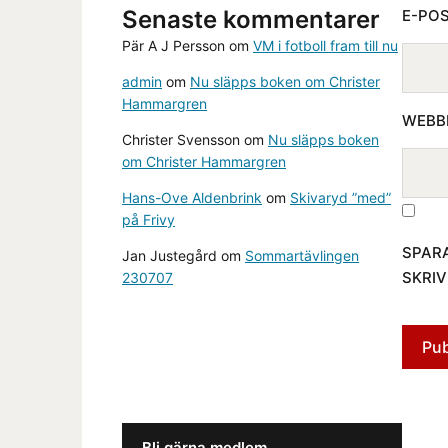
Senaste kommentarer
E-PO
Pär A J Persson
om
VM i fotboll fram till nu
admin
om
Nu släpps boken om Christer
Hammargren
WEBB
Christer Svensson
om
Nu släpps boken
om Christer Hammargren
Hans-Ove Aldenbrink
om
Skivaryd ”med”
på Frivy
SPARA
Jan Justegård
om
Sommartävlingen
SKRIV
230707
Bli gärna medlem