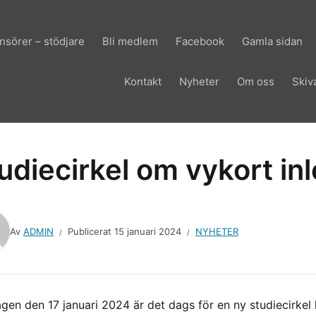
sörer – stödjare
Bli medlem
Facebook
Gamla sidan
Kontakt
Nyheter
Om oss
Skiv
udiecirkel om vykort in
Av
ADMIN
Publicerat
15 januari 2024
NYHETER
gen den 17 januari 2024 är det dags för en ny studiecirkel 