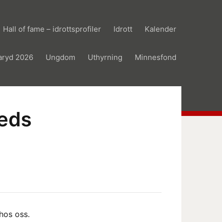
Hall of fame – idrottsprofiler
Idrott
Kalender
aryd 2026
Ungdom
Uthyrning
Minnesfond
leds
hos oss.