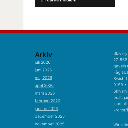
Arkiv
Skivary
27, 568
juli 2026
gaveln 
juni 2026
Fåglabä
maj 2026
Swish 1
9158 •
april 2026
Skivaryd
mars 2026
post, jä
februari 2026
journal
januari 2026
kronor/å
december 2025
november 2025
Vår sid