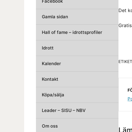
Facebook
Det k
Gamla sidan
Grati
Hall of fame – idrottsprofiler
Idrott
ETIKE
Kalender
Kontakt
F
Köpa/sälja
P
Leader – SISU – NBV
Om oss
Läm