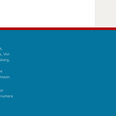
e,
, Vivi
Åberg,
re
nsson.
or
r numera