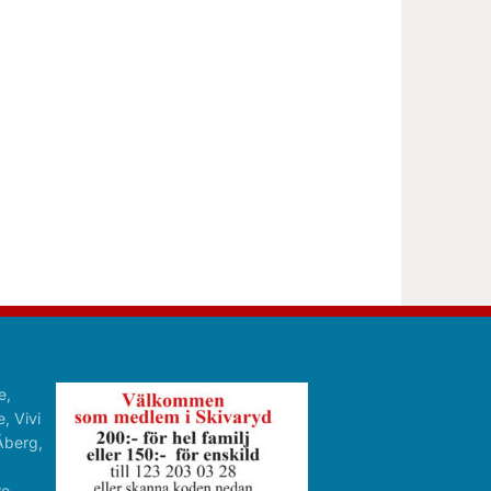
e,
, Vivi
Åberg,
re