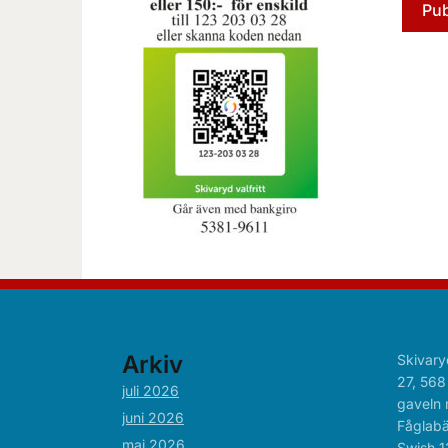
Arkiv
Skivary
27, 568
juli 2026
gaveln 
juni 2026
Fåglabä
maj 2026
Swish 1