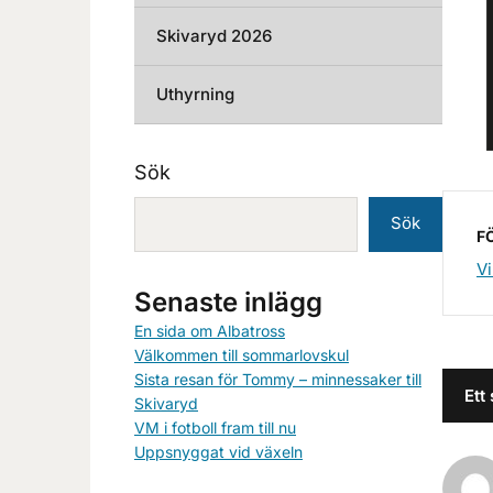
Skivaryd 2026
Uthyrning
Sök
Sök
F
Vi
Senaste inlägg
En sida om Albatross
Välkommen till sommarlovskul
Sista resan för Tommy – minnessaker till
Ett
Skivaryd
VM i fotboll fram till nu
Uppsnyggat vid växeln