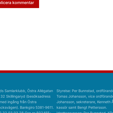
ds Samlarklubb, Östra Allégatan
Styrelse: Per Bunnstad, ordförand
 32 Skillingaryd (besöksadress
Tomas Johansson, vice ordförande
med ingång från Östra
Johansson, sekreterare, Kenneth 
cksvägen). Bankgiro 5381-9611.
kassör samt Bengt Pettersson.
2 32 03 03 28 Org.nr 802455-
Idrottsgruppen: Per Bunnstad, Kå