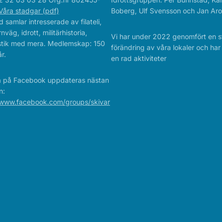
Våra stadgar (pdf)
Boberg, Ulf Svensson och Jan Aro
 samlar intresserade av filateli,
rnväg, idrott, militärhistoria,
Vi har under 2022 genomfört en s
istik med mera. Medlemskap: 150
förändring av våra lokaler och ha
r.
en rad aktiviteter
a på Facebook uppdateras nästan
n:
/www.facebook.com/groups/skivar