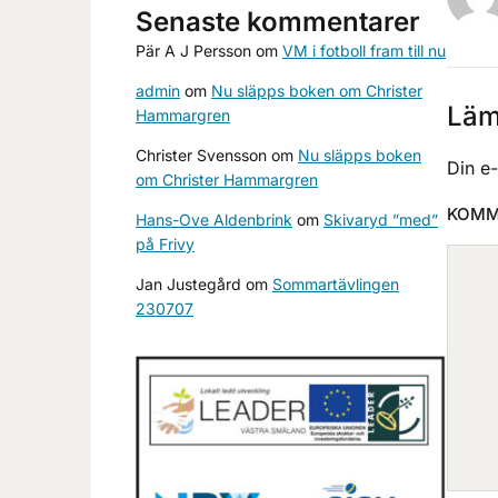
Senaste kommentarer
Pär A J Persson
om
VM i fotboll fram till nu
admin
om
Nu släpps boken om Christer
Läm
Hammargren
Christer Svensson
om
Nu släpps boken
Din e
om Christer Hammargren
KOMM
Hans-Ove Aldenbrink
om
Skivaryd ”med”
på Frivy
Jan Justegård
om
Sommartävlingen
230707