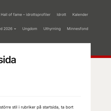
Hall of fame – idrottsprofiler
Idrott
Kalender
yd 2026
Ungdom
Uthyrning
Minnesfond
sida
re stil i rubriker på startsida, ta bort