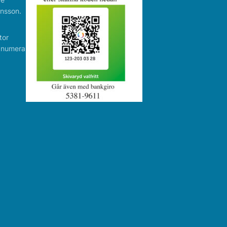
nsson.
tor
r numera