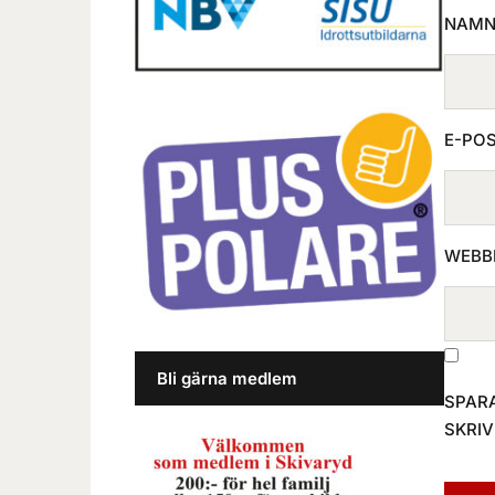
NAM
E-PO
WEBB
Bli gärna medlem
SPARA
SKRI