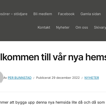
sörer – stödjare
Bli medlem
Facebook
Gamla sidan
Kontakt
Nyheter
Om oss
Skivar
lkommen till vår nya hem
Av
PER BUNNSTAD
Publicerat
29 december 2022
NYHETER
mer att bygga upp denna nya hemsida lite då och då som stör