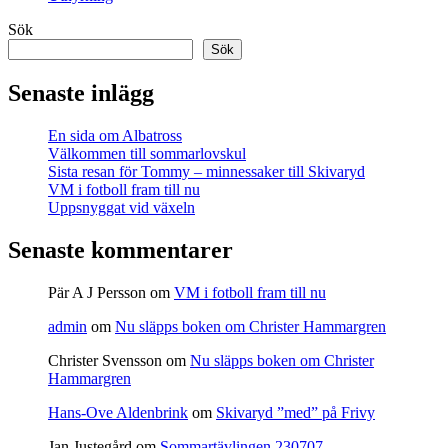
Sök
Sök
Senaste inlägg
En sida om Albatross
Välkommen till sommarlovskul
Sista resan för Tommy – minnessaker till Skivaryd
VM i fotboll fram till nu
Uppsnyggat vid växeln
Senaste kommentarer
Pär A J Persson
om
VM i fotboll fram till nu
admin
om
Nu släpps boken om Christer Hammargren
Christer Svensson
om
Nu släpps boken om Christer
Hammargren
Hans-Ove Aldenbrink
om
Skivaryd ”med” på Frivy
Jan Justegård
om
Sommartävlingen 230707