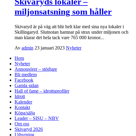
Skivaryds lokaler –
miljonsatsning som håller
Skivaryd är på väg att blir helt klar med sina nya lokaler i
Skillingaryd. Slutnotan hamnar på strax under miljonen och
man klarar det hela tack vare 765 000 kronor...
Av
admin
23 januari 2023
Nyheter
Hem
Nyheter
Annonsörer – stödjare
Bli medlem
Facebook
Gamla sidan
Hall of fame – idrottsprofiler
Idrott
Kalender
Kontakt
Köpa/sälja
Leader – SISU – NBV
Om oss
Skivaryd 2026
Uthyrning