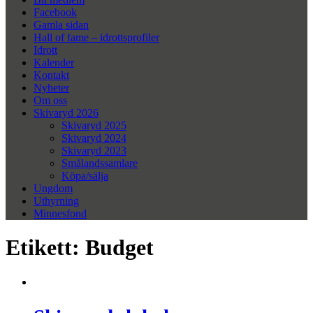
Facebook
Gamla sidan
Hall of fame – idrottsprofiler
Idrott
Kalender
Kontakt
Nyheter
Om oss
Skivaryd 2026
Skivaryd 2025
Skivaryd 2024
Skivaryd 2023
Smålandssamlare
Köpa/sälja
Ungdom
Uthyrning
Minnesfond
Etikett:
Budget