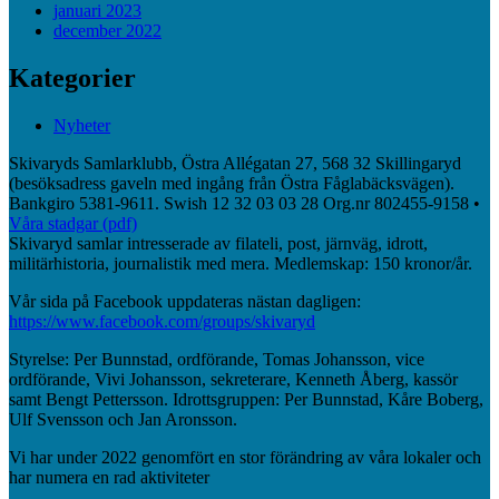
januari 2023
december 2022
Kategorier
Nyheter
Skivaryds Samlarklubb, Östra Allégatan 27, 568 32 Skillingaryd
(besöksadress gaveln med ingång från Östra Fåglabäcksvägen).
Bankgiro 5381-9611. Swish 12 32 03 03 28 Org.nr 802455-9158 •
Våra stadgar (pdf)
Skivaryd samlar intresserade av filateli, post, järnväg, idrott,
militärhistoria, journalistik med mera. Medlemskap: 150 kronor/år.
Vår sida på Facebook uppdateras nästan dagligen:
https://www.facebook.com/groups/skivaryd
Styrelse: Per Bunnstad, ordförande, Tomas Johansson, vice
ordförande, Vivi Johansson, sekreterare, Kenneth Åberg, kassör
samt Bengt Pettersson. Idrottsgruppen: Per Bunnstad, Kåre Boberg,
Ulf Svensson och Jan Aronsson.
Vi har under 2022 genomfört en stor förändring av våra lokaler och
har numera en rad aktiviteter