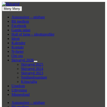
Hoppa
till
Meny
Meny
innehåll
Annonsörer – stödjare
Bli medlem
Facebook
Gamla sidan
Hall of fame – idrottsprofiler
Idrott
Kalender
Kontakt
Nyheter
Om oss
Skivaryd 2026
Visa
Skivaryd 2025
undermeny
Skivaryd 2024
Skivaryd 2023
Smålandssamlare
Köpa/sälja
Ungdom
Uthyrning
Minnesfond
Annonsörer – stödjare
Bli medlem