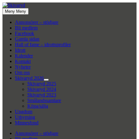
Hoppa
till
Meny
Meny
innehåll
Annonsörer – stödjare
Bli medlem
Facebook
Gamla sidan
Hall of fame – idrottsprofiler
Idrott
Kalender
Kontakt
Nyheter
Om oss
Skivaryd 2026
Visa
Skivaryd 2025
undermeny
Skivaryd 2024
Skivaryd 2023
Smålandssamlare
Köpa/sälja
Ungdom
Uthyrning
Minnesfond
Annonsörer – stödjare
Bli medlem