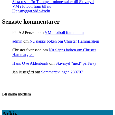
Sista resan för Tommy – minnessaker till Skivaryd
VM i fotboll fram till nu
Uppsnyggat vid växeln
Senaste kommentarer
Pär A J Persson
om
VM i fotboll fram till nu
admin
om
Nu släpps boken om Christer Hammargren
Christer Svensson
om
Nu släpps boken om Christer
Hammargren
Hans-Ove Aldenbrink
om
Skivaryd ”med” på Frivy
Jan Justegård
om
Sommartävlingen 230707
Bli gärna medlem
Arkiv