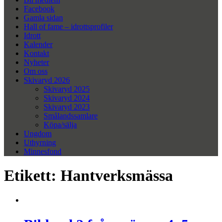
Facebook
Gamla sidan
Hall of fame – idrottsprofiler
Idrott
Kalender
Kontakt
Nyheter
Om oss
Skivaryd 2026
Skivaryd 2025
Skivaryd 2024
Skivaryd 2023
Smålandssamlare
Köpa/sälja
Ungdom
Uthyrning
Minnesfond
Etikett:
Hantverksmässa