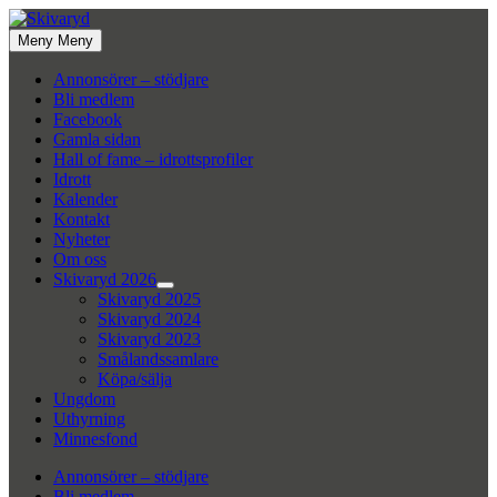
Hoppa
till
Meny
Meny
innehåll
Annonsörer – stödjare
Bli medlem
Facebook
Gamla sidan
Hall of fame – idrottsprofiler
Idrott
Kalender
Kontakt
Nyheter
Om oss
Skivaryd 2026
Visa
Skivaryd 2025
undermeny
Skivaryd 2024
Skivaryd 2023
Smålandssamlare
Köpa/sälja
Ungdom
Uthyrning
Minnesfond
Annonsörer – stödjare
Bli medlem