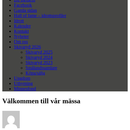
Facebook
Gamla sidan
Hall of fame – idrottsprofiler
Idrott
Kalender
Kontakt
Nyheter
Om oss
Skivaryd 2026
Skivaryd 2025
Skivaryd 2024
Skivaryd 2023
Smålandssamlare
Köpa/sälja
Ungdom
Uthyrning
Minnesfond
Välkommen till vår mässa