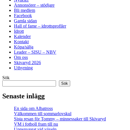
Annonsörer – stödjare
Bli medlem
Facebook
Gamla sidan
Hall of fame – idrottsprofiler
Idrott
Kalender
Kontakt
Köpa/sälja
Leader – SISU – NBV
Om oss
Skivaryd 2026
Uthyrning
Sök
Sök
Senaste inlägg
En sida om Albatross
Välkommen till sommarlovskul
Sista resan för Tommy – minnessaker till Skivaryd
VM i fotboll fram till nu
Uppsnyggat vid växeln