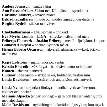
Anders Jonasson
– smide i järn
Ann Erixson/Åkers Skinn och Ull
– fårskinnsprodukter
Christine Tallberg
– tovade bilder
Beklädnadsaffären
– mode och modevisning under dagarna
Birgitta Rydell
– stickar och väver
Chokladharmoni
– Eva Sjöman – choklad
Eva Myrén-Lundh
– LIGA
– smycken, silver med mera
Fribergs Hantverk – Joakim Friberg
– metall – ljuslyktor, lampor
Gullbritt Almqvist
– stickat, Sytt och målat
Helena Boberg Oscarsson
– akvarell, almanacka vykort, brickor
med mera
Kajsa Löfström
– mattor, mössor, vantar
Kerstin Ekeroth
– växtfärgat – handvävt mattor och löpare
Knuten
– diverse hantverk
Lillemor Johansson
– sydda saker, förkläden, väskor mm
Linda Davidsson
– necessärer och andra sömnadshantverk
Linda Nydenmo
(endast lördag) – handhantverk av återvunna
textilier och böcker
Majsans Alpacka
(enbart söndag) – garn och kläder/vantar gjorda
med alpackagarn
Malin Davidsson
– nyckelringar, bokmärken, ljuslyktor, konsttryck