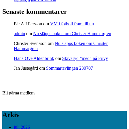
Senaste kommentarer
Pär A J Persson
om
VM i fotboll fram till nu
admin
om
Nu släpps boken om Christer Hammargren
Christer Svensson
om
Nu släpps boken om Christer
Hammargren
Hans-Ove Aldenbrink
om
Skivaryd ”med” på Frivy
Jan Justegård
om
Sommartävlingen 230707
Bli gärna medlem
Arkiv
juli 2026