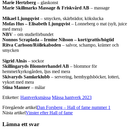
Marie Hertzberg
– glaskonst
Marie Skillmarks Massage & Friskvård AB
– massage
Mikael Ljungqvist
– smycken, skärbrädor, kökslucka
Mofas Hus – Elisabeth Ljungqvist
– Lonneberg o mat (sylt, juice
med mera)
NBV
– om studieförbundet
Nonnos Scraplada – Irmine Nilsson – kort/grattis/högtid
Ritva Carlsson/Röllekaboden
– salvor, schampo, krämer och
smycken
Sigrid Alnäs
– sockor
Skillingaryds Blomsterhandel AB
– blommor för
hemmet/kyrkogården, ljus med mera
Skivaryds Samlarklubb
– servering, hembygdsböcker, lotteri,
vykort med mera
Stina Manner
– målar
Etiketter:
Hantverksmässa
Mässa hantverk 2023
Föregående artikel
Dan Forsberg – Hall of fame nummer 1
Nästa artikel
Vinster efter Hall of fame
Lämna ett svar