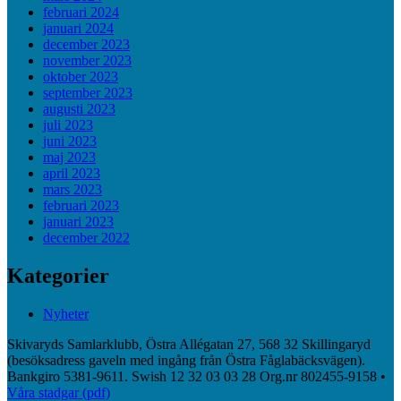
februari 2024
januari 2024
december 2023
november 2023
oktober 2023
september 2023
augusti 2023
juli 2023
juni 2023
maj 2023
april 2023
mars 2023
februari 2023
januari 2023
december 2022
Kategorier
Nyheter
Skivaryds Samlarklubb, Östra Allégatan 27, 568 32 Skillingaryd
(besöksadress gaveln med ingång från Östra Fåglabäcksvägen).
Bankgiro 5381-9611. Swish 12 32 03 03 28 Org.nr 802455-9158 •
Våra stadgar (pdf)