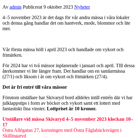
Av
admin
Publicerat
9 oktober 2023
Nyheter
4–5 november 2023 är det dags för vår andra mässa i våra lokaler
och denna gång handlar det om hantverk, mode, blommor och lite
mer.
Vår första mässa höll i april 2023 och handlade om vykort och
frimärken.
För 2024 har vi två mässor inplanerade i januari och april. TIll dessa
återkommer vi lite längre fram. Det handlar om en samlarmässa
(27/1) och liksom i år om vykort och frimärken (27/4).
Det är fri entré till våra mässor
Förutom utställare har Skivaryd bord alldeles intill entrén där vi har
julklappstips i form av böcker och vykort samt ett lotteri med
fantastiskt fina vinster.
Lottpriset är 10 kronor.
Utställare vid mässa Skivaryd 4–5 november 2023 klockan 10–
17
Östra Allégatan 27, korsningen med Östra Fåglabäcksvägen i
Skillingaryd