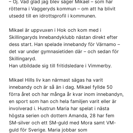
– Oj. Vad glad jag blev säger Mikael – som har
rötterna i Vaggeryds kommun – om att ha blivit
utsedd till en idrottsprofil i kommunen.
Mikael är uppvuxen i Hok och kom med i
Skillingaryds Innebandyklubb nästan direkt efter
dess start. Han spelade innebandy för Värnamo –
det var under gymnasietiden där – och sedan för
Skillingaryd.
Han utbildade sig till fritidsledare i Vimmerby.
Mikael Hills liv kan närmast sägas ha varit
innebandy och är så än i dag. Mikael fyllde 50
förra året och har många år kvar inom innebandyn,
en sport som han och hela familjen varit eller är
involverad i. Hustrun Maria har spelat i nästa
högsta serien och dottern Amanda, 28 har fem
SM-silver och ett SM-guld med Mora samt VM-
guld för Sverige. Maria jobbar som