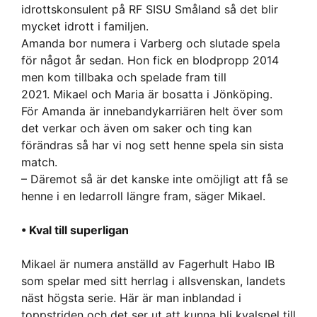
idrottskonsulent på RF SISU Småland så det blir
mycket idrott i familjen.
Amanda bor numera i Varberg och slutade spela
för något år sedan. Hon fick en blodpropp 2014
men kom tillbaka och spelade fram till
2021. Mikael och Maria är bosatta i Jönköping.
För Amanda är innebandykarriären helt över som
det verkar och även om saker och ting kan
förändras så har vi nog sett henne spela sin sista
match.
– Däremot så är det kanske inte omöjligt att få se
henne i en ledarroll längre fram, säger Mikael.
• Kval till superligan
Mikael är numera anställd av Fagerhult Habo IB
som spelar med sitt herrlag i allsvenskan, landets
näst högsta serie. Här är man inblandad i
toppstriden och det ser ut att kunna bli kvalspel till