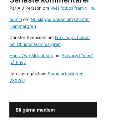
Pär A J Persson
om
VM i fotboll fram till nu
admin
om
Nu släpps boken om Christer
Hammargren
Christer Svensson
om
Nu släpps boken
om Christer Hammargren
Hans-Ove Aldenbrink
om
Skivaryd ”med”
på Frivy
Jan Justegård
om
Sommartävlingen
230707
Bli gärna medlem