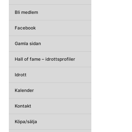
Bli medlem
Facebook
Gamla sidan
Hall of fame – idrottsprofiler
Idrott
Kalender
Kontakt
Köpa/sälja